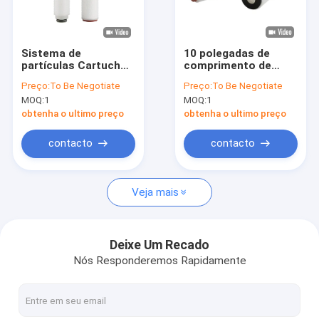
Espetáculo VR
Sobre nós
Sistema de
10 polegadas de
partículas Cartucho
comprimento de
Visita à fábrica
de filtro de
polipropileno
Preço:
To Be Negotiate
Preço:
To Be Negotiate
polipropileno
material de filtro
MOQ:
1
MOQ:
1
plissado para
plissado PP com
Controle de qualidade
vedações
tampas de ponta
obtenha o ultimo preço
obtenha o ultimo preço
Contacte-nos
contacto
contacto
Notícias
Veja mais
Casos
Deixe Um Recado
Nós Responderemos Rapidamente
filtro em caixa alto do fluxo
Filtro em caixa plissado