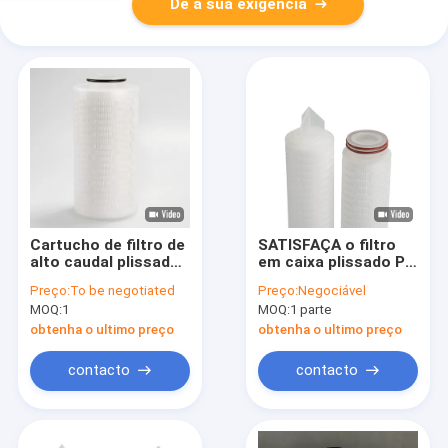
Dê a sua exigência
Cartucho de filtro de
SATISFAÇA o filtro
alto caudal plissado
em caixa plissado PP
de série 130 φ130
da membrana,
Preço:
To be negotiated
Preço:
Negociável
mm com caudal de
apropriado para
MOQ:
1
MOQ:
1 parte
200 L/min e área de
partículas
filtração de 2 m2
suspendidas altas.
obtenha o ultimo preço
obtenha o ultimo preço
contacto
contacto