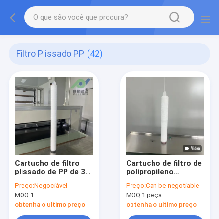
Filtro Plissado PP
(42)
Cartucho de filtro
Cartucho de filtro de
plissado de PP de 30
polipropileno
polegadas para
plissado de alta
Preço:
Negociável
Preço:
Can be negotiable
tratamento de água
densidade de 20
MOQ:
1
MOQ:
1 peça
RO com alta
polegadas com
capacidade de
filtração de micrões
obtenha o ultimo preço
obtenha o ultimo preço
retenção de sujeira
de 0,1-20um