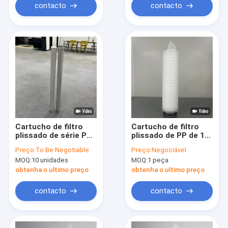
contacto
contacto
Cartucho de filtro
Cartucho de filtro
plissado de série PLZ
plissado de PP de 10
com jaula externa de
polegadas com
Preço:
To Be Negotiable
Preço:
Negociável
aço inoxidável para
núcleo de
MOQ:
10 unidades
MOQ:
1 peça
filtração de 0,1 um
polipropileno e OD de
de micrões e
68,5 mm para
obtenha o ultimo preço
obtenha o ultimo preço
temperatura máxima
filtragem de alto
de 80 °C
fluxo
contacto
contacto