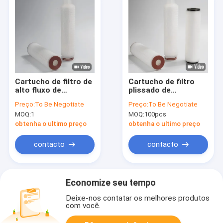
Cartucho de filtro de
Cartucho de filtro
alto fluxo de
plissado de
polipropileno da série
polipropileno da série
Preço:
To Be Negotiate
Preço:
To Be Negotiate
PPH de 10 polegadas
PPL com membrana
MOQ:
1
MOQ:
100pcs
com filtração de 0,2-
de polipropileno para
100um
pré-filtração
obtenha o ultimo preço
obtenha o ultimo preço
econômica e ampla
compatibilidade
contacto
contacto
química
Economize seu tempo
Deixe-nos contatar os melhores produtos
com você.