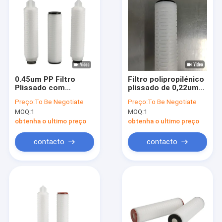
0.45um PP Filtro
Filtro polipropilénico
Plissado com
plissado de 0,22um
Polipropileno Caps
eficaz para sistemas
Preço:
To Be Negotiate
Preço:
To Be Negotiate
End Poros Tamanho
industriais de
MOQ:
1
MOQ:
1
0.1um-60um
filtragem
Temperatura máxima
obtenha o ultimo preço
obtenha o ultimo preço
82°C
contacto
contacto
Início
Produtos
Vídeos