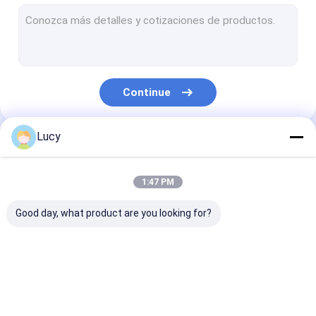
filtro em caixa de membrana
Filtro plissado PP
Filtro de água de alta temperatura
Continue
Filtro de lustro condensado
filtro em caixa esbaforido da corda
Lucy
Nossas Categorias
filtro em caixa fundido derretimento
1:47 PM
Filtro em caixa de aço inoxidável
Good day, what product are you looking for?
Alojamento de filtro de aço inoxidável
Filtro em caixa do central elétrica
filtro em caixa alto
Filtro em caixa
filtro em caixa
Filtro da microeletrônica
do fluxo
plissado
membrana