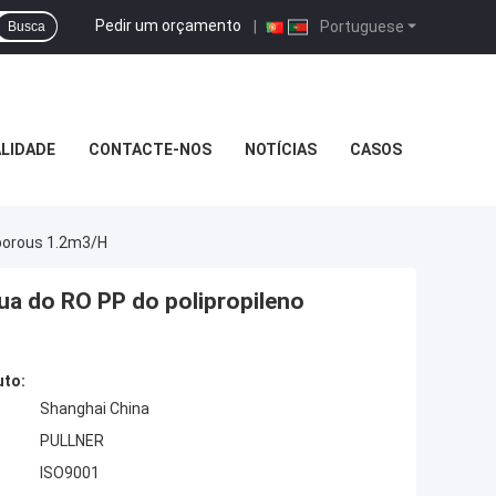
Pedir um orçamento
|
Portuguese
Busca
LIDADE
CONTACTE-NOS
NOTÍCIAS
CASOS
oporous 1.2m3/H
água do RO PP do polipropileno
uto:
Shanghai China
PULLNER
ISO9001