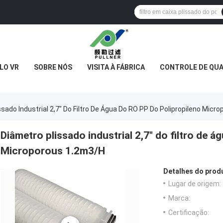
LO VR
SOBRE NÓS
VISITA À FÁBRICA
CONTROLE DE QUA
ssado Industrial 2,7" Do Filtro De Água Do RO PP Do Polipropileno Micr
Diâmetro plissado industrial 2,7" do filtro de 
Microporous 1.2m3/H
Detalhes do prod
Lugar de origem:
Marca:
Certificação: