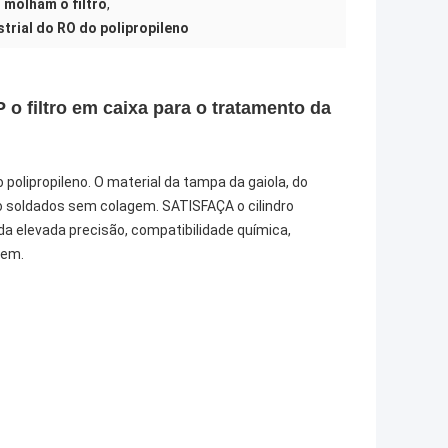
 molham o filtro
,
strial do RO do polipropileno
o filtro em caixa para o tratamento da
 polipropileno. O material da tampa da gaiola, do
ão soldados sem colagem. SATISFAÇA o cilindro
P da elevada precisão, compatibilidade química,
gem.