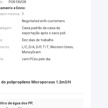
o:
POR FAVOR
amento e Envio:
rdem mínima:
1
Negotiated with customers
alagem:
Caixa padrão da caixa da
exportação após o saco poli.
a:
Dez dias de trabalho
mento:
L/C, D/A, D/P, T/T, Western Union,
MoneyGram
te:
cem PCes pelo dia
PP do polipropileno Microporous 1.2m3/H
filtro de água dos PP
,